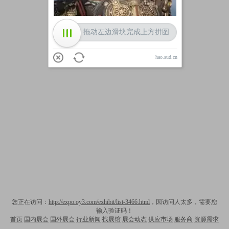
拖动左边滑块完成上方拼图
hao.sud.cn
您正在访问：
http://expo.oy3.com/exhibit/list-3466.html
，因访问人太多，需要您
输入验证码！
首页
国内展会
国外展会
行业新闻
找展馆
展会动态
供应市场
服务商
资源需求