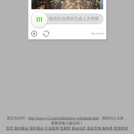
拖动左边滑块完成上方拼图
hao.sud.cn
您正在访问：
http://expo.oy3.com/exhibit/show-qyhqiluelz.html
，因访问人太多，
需要您输入验证码！
首页
国内展会
国外展会
行业新闻
找展馆
展会动态
供应市场
服务商
资源需求