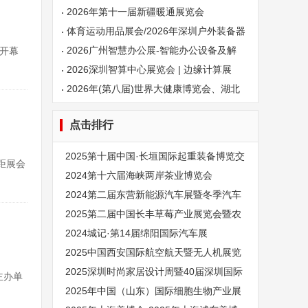
交易会
2026年第十一届新疆暖通展览会
体育运动用品展会/2026年深圳户外装备器
材展览会
2026广州智慧办公展-智能办公设备及解
会开幕
决方案展会
2026深圳智算中心展览会 | 边缘计算展
2026年(第八届)世界大健康博览会、湖北
大健康产业博览会
点击排行
2025第十届中国·长垣国际起重装备博览交
。距展会
易会
2024第十六届海峡两岸茶业博览会
2024第二届东营新能源汽车展暨冬季汽车
特卖会
2025第二届中国长丰草莓产业展览会暨农
资经销商发展大会
2024城记·第14届绵阳国际汽车展
2025中国西安国际航空航天暨无人机展览
会（航空展）
2025深圳时尚家居设计周暨40届深圳国际
主办单
家具展览会（SZCW）
2025年中国（山东）国际细胞生物产业展