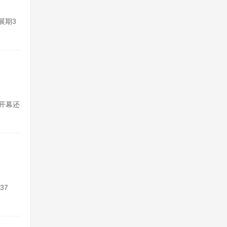
展期3
会开幕还
37