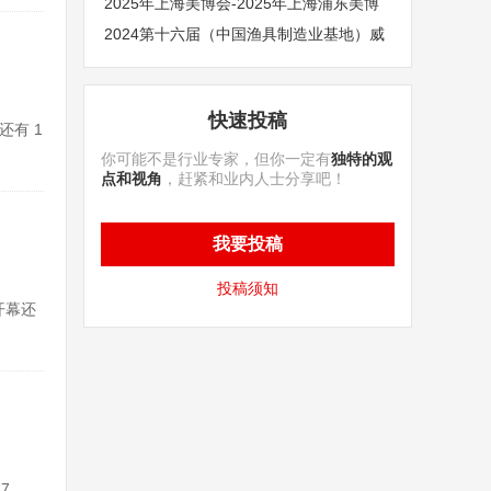
会
2025年上海美博会-2025年上海浦东美博
会
2024第十六届（中国渔具制造业基地）威
海国际渔具博览会
快速投稿
还有 1
你可能不是行业专家，但你一定有
独特的观
点和视角
，赶紧和业内人士分享吧！
我要投稿
投稿须知
开幕还
7